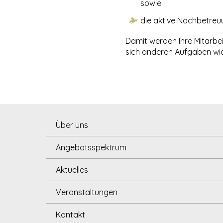
sowie
die aktive Nachbetre
Damit werden Ihre Mitarbe
sich anderen Aufgaben wi
Über uns
Leitsätze
Angebotsspektrum
Partner
Beschaffung
Aktuelles
Inhaber
Material & Verpackung
Veranstaltungen
Prozess-Optimierung
Kontakt