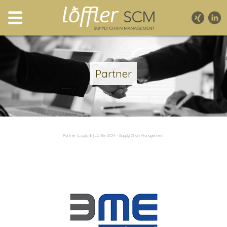
Partner
Partner | Logistik | Löffler SCM - Supply Chain Management